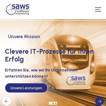
S
k
i
p
t
o
c
Unsere Mission
o
n
Clevere IT-Prozesse für Ihren
t
e
Erfolg
n
t
Erfahren Sie, wie wir Ihr Unternehmen
unterstützen können!
Unsere Leistungen