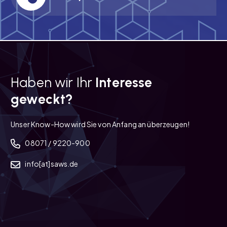
Haben wir Ihr
Interesse
geweckt?
Unser Know-How wird Sie von Anfang an überzeugen!
08071 / 9220-900
info[at]saws.de