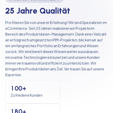
2
5
J
a
h
r
e
Q
u
a
l
i
t
ä
t
Profitieren Sie von unserer Erfahrung! Wir sind Spezialisten im
eCommerce. Seit 25 Jahren realisieren wir Projekte im
Bereich des Produktdaten-Management. Dank einer Vielzahl
an erfolgreich umgesetzten PIM-Projekten, blicken wir auf
ein umfangreiches Portfolio an Erfahrungen und Wissen
zurück. Wir sind bereit dieses Wissen weiter auszubauen,
innovative Technologien einzusetzen und unsere Kunden
immer vertrauensvoll und effizient zu unterstützen. Wir
bringen Ihre Produktdaten ans Ziel. Vertrauen Sie auf unsere
Expertise.
1
0
0
+
Zufriedene Kunden
1
8
0
+