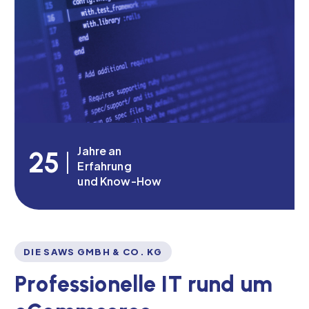
Jahre an
25
Erfahrung
und Know-How
DIE SAWS GMBH & CO. KG
P
r
o
f
e
s
s
i
o
n
e
l
l
e
I
T
r
u
n
d
u
m