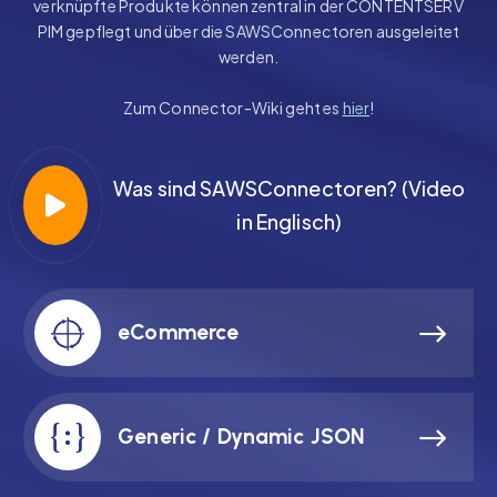
verknüpfte Produkte können zentral in der CONTENTSERV
PIM gepflegt und über die SAWSConnectoren ausgeleitet
werden.
Zum Connector-Wiki geht es
hier
!
Was sind SAWSConnectoren? (Video
in Englisch)
eCommerce
Generic / Dynamic JSON