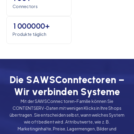
Connectors
1
0
0
0
0
0
0
+
Produkte täglich
D
i
e
S
A
W
S
C
o
n
n
t
e
c
t
o
r
e
n
–
W
i
r
v
e
r
b
i
n
d
e
n
S
y
s
t
e
m
e
Mit der SAWSConnectoren-Familie können Sie
CONTENTSERV-Daten mit wenigen Klicks in Ihre Shops
übertragen. Sie entscheiden selbst, wann welches System
wie oft bedient wird. Attributwerte, wie z. B.
Marketinginhalte, Preise, Lagermengen, Bilder und