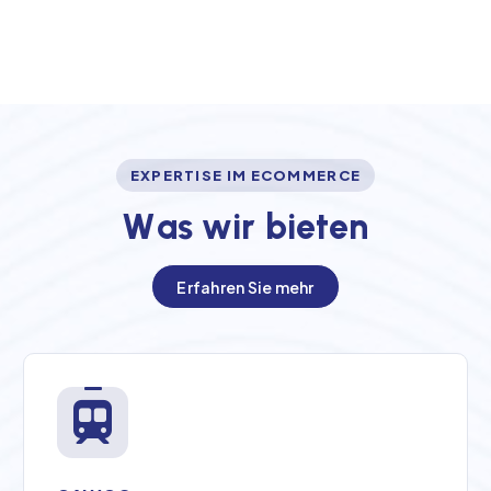
EXPERTISE IM ECOMMERCE
W
a
s
w
i
r
b
i
e
t
e
n
Erfahren Sie mehr