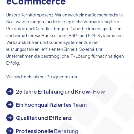
e
C
o
m
m
c
e
r
c
e
Unsere Kernkompetenz: Wir entwickeln maßgeschneiderte
Softwarelösungen für die erfolgreiche Vermarktung Ihrer
Produkte und Dienstleistungen. Dabei betreuen, gestalten
und vernetzen wir Backoffice-, ERP- und PIM- Systeme mit
Verkaufskanälen und Kundensystemen zu einer
leistungsstarken, effizienten Einheit. So erhält Ihr
Unternehmen die bestmögliche IT-Lösung für nachhaltigen
Erfolg.
Wir sind mehr als nur Programmierer:
25 Jahre Erfahrung und Know-How
Ein hochqualifiziertes Team
Qualität und Effizienz
Professionelle Beratung